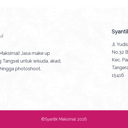
Syanti
Jl. Yudi
No.32 B
Maksimal! Jasa make up
Kec. Pa
 Tangsel untuk wisuda, akad,
Tangera
 hingga photoshoot.
15416
©Syantik Maksimal 2026