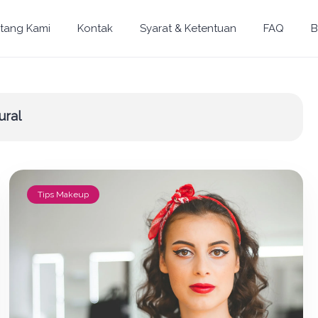
tang Kami
Kontak
Syarat & Ketentuan
FAQ
B
ural
Tips Makeup