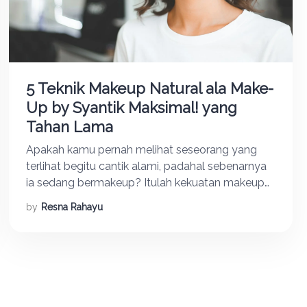
5 Teknik Makeup Natural ala Make-
Up by Syantik Maksimal! yang
Tahan Lama
Apakah kamu pernah melihat seseorang yang
terlihat begitu cantik alami, padahal sebenarnya
ia sedang bermakeup? Itulah kekuatan makeup
natural yang sesungguhnya. Di era modern ini,
by
Resna Rahayu
tren makeup natural semakin mendominasi dunia
kecantikan, terutama di kalangan wanita muda
yang menginginkan tampilan fresh namun tetap
polished. Para Make Up Artist profesional telah
mengembangkan berbagai teknik khusus untuk
[…]