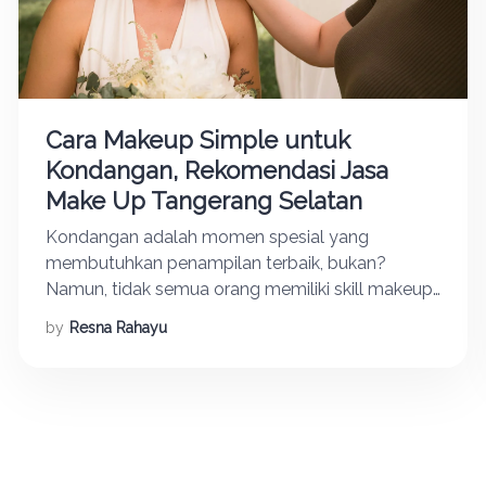
Cara Makeup Simple untuk
Kondangan, Rekomendasi Jasa
Make Up Tangerang Selatan
Kondangan adalah momen spesial yang
membutuhkan penampilan terbaik, bukan?
Namun, tidak semua orang memiliki skill makeup
yang mumpuni untuk tampil memukau. Jangan
by
Resna Rahayu
khawatir! Artikel ini akan memandu kamu untuk
tampil cantik dengan makeup simple yang cocok
untuk kondangan, plus rekomendasi jasa make
up terbaik di Tangerang Selatan. Mengapa
Makeup Kondangan Perlu Diperhatikan?
Kondangan bukan sekadar […]